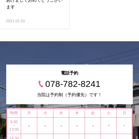
あけましておめでとうござい
ます
2021.01.01
電話予約
078-782-8241
当院は予約制（予約優先）です！
時間
月
火
水
木
金
土
日
9:30
~
○
○
○
○
○
×
×
13:00
14:30