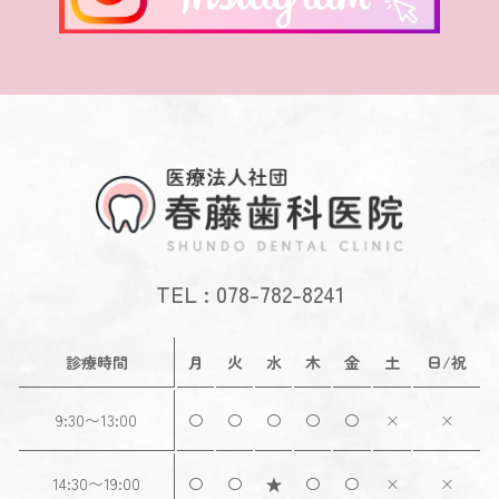
TEL : 078-782-8241
診療時間
月
火
水
木
金
土
日/祝
9:30〜13:00
〇
〇
〇
〇
〇
×
×
14:30〜19:00
〇
〇
★
〇
〇
×
×