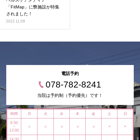
ヘルスケアメディア
「FitMap」に弊施設が特集
されました！
2022.11.09
電話予約
078-782-8241
当院は予約制（予約優先）です！
時間
月
火
水
木
金
土
日
9:30
~
○
○
○
○
○
×
×
13:00
14:30