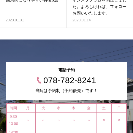
歯周病になりやすい特徴6選
インスタグラムを開設しまし
た。よろしければ、フォロー
お願いいたします。
2023.01.31
2023.01.14
電話予約
078-782-8241
当院は予約制（予約優先）です！
時間
月
火
水
木
金
土
日
9:30
~
○
○
○
○
○
×
×
13:00
14:30