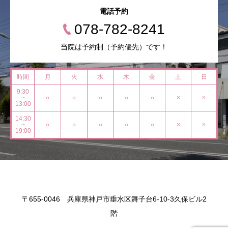
電話予約
078-782-8241
当院は予約制（予約優先）です！
時間
月
火
水
木
金
土
日
9:30
~
○
○
○
○
○
×
×
13:00
14:30
~
○
○
○
○
○
×
×
19:00
〒655-0046 兵庫県神戸市垂水区舞子台6-10-3久保ビル2
階