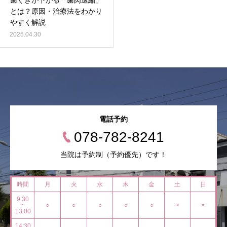
歯ぐきが下がる「歯肉退縮」
とは？原因・治療法をわかり
やすく解説
2025.04.30
電話予約
078-782-8241
当院は予約制（予約優先）です！
時間
月
火
水
木
金
土
日
9:30
~
○
○
○
○
○
×
×
13:00
14:30