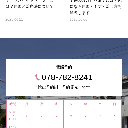
オープンバイト（開咬）と
子供の受け口を治すには？気
は？原因と治療法について
になる原因・予防・治し方を
解説します
2025.06.11
2025.06.06
電話予約
078-782-8241
当院は予約制（予約優先）です！
時間
月
火
水
木
金
土
日
9:30
~
○
○
○
○
○
×
×
13:00
14:30