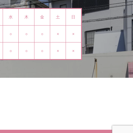
水
木
金
土
日
○
○
○
×
×
○
○
○
×
×