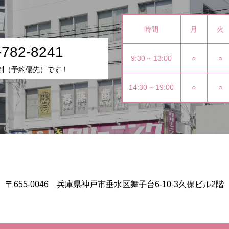
時間
月
火
-782-8241
9:30 ~ 13:00
○
○
制（予約優先）です！
14:30 ~ 19:00
○
○
〒655-0046 兵庫県神戸市垂水区舞子台6-10-3久保ビル2階