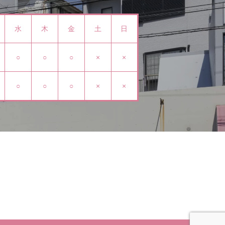
水
木
金
土
日
○
○
○
×
×
○
○
○
×
×