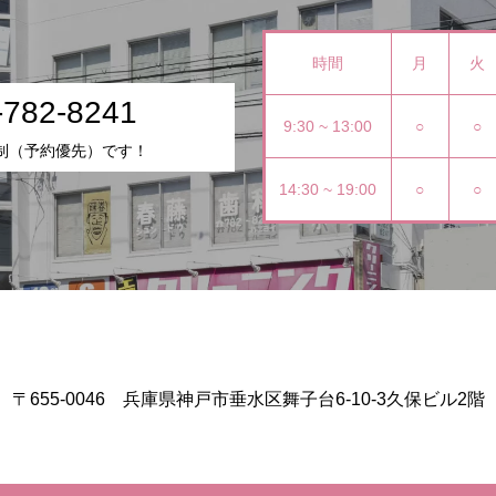
時間
月
火
-782-8241
9:30 ~ 13:00
○
○
制（予約優先）です！
14:30 ~ 19:00
○
○
〒655-0046 兵庫県神戸市垂水区舞子台6-10-3久保ビル2階