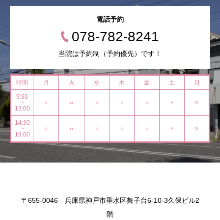
電話予約
078-782-8241
当院は予約制（予約優先）です！
時間
月
火
水
木
金
土
日
9:30
~
○
○
○
○
○
×
×
13:00
14:30
~
○
○
○
○
○
×
×
19:00
〒655-0046 兵庫県神戸市垂水区舞子台6-10-3久保ビル2
階