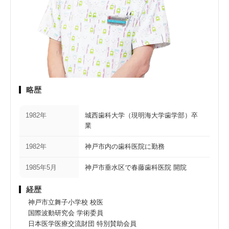
略歴
1982年
城西歯科大学（現明海大学歯学部）卒
業
1982年
神戸市内の歯科医院に勤務
1985年5月
神戸市垂水区で春藤歯科医院 開院
経歴
神戸市立舞子小学校 校医
国際波動研究会 学術委員
日本医学医療交流財団 特別賛助会員