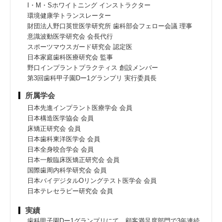
I・M・Sホワイトニング インストラクター
環境健康学トランスレーター
財団法人野口英世医学研究所 歯科部会フェロー会議 理事
意識波動医学研究会 会長代行
スポーツマウスガード研究会 認定医
日本家庭歯科医療研究会 監事
野口インプラントプラクティス 創設メンバー
第3回歯科甲子園Dー1グランプリ 実行委員長
所属学会
日本先進インプラント医療学会 会員
日本構造医学協会 会員
床矯正研究会 会員
日本歯科東洋医学会 会員
日本全身咬合学会 会員
日本一般臨床医矯正研究会 会員
国際歯周内科学研究会 会員
日本バイデジタルOリングテスト医学会 会員
日本テレセラピー研究会 会員
実績
歯科甲子園Dー1グランプリにて、顧客満足度部門で3年連続