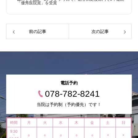
「優秀医院賞」を受賞
前の記事
次の記事
電話予約
078-782-8241
当院は予約制（予約優先）です！
時間
月
火
水
木
金
土
日
9:30
~
○
○
○
○
○
×
×