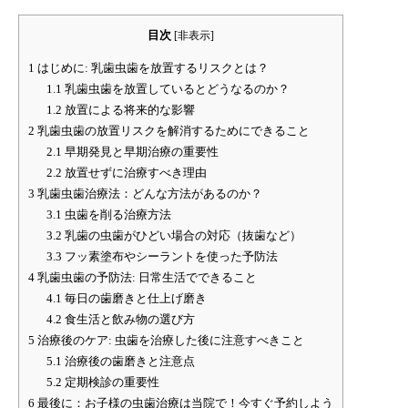
目次
[
非表示
]
1
はじめに: 乳歯虫歯を放置するリスクとは？
1.1
乳歯虫歯を放置しているとどうなるのか？
1.2
放置による将来的な影響
2
乳歯虫歯の放置リスクを解消するためにできること
2.1
早期発見と早期治療の重要性
2.2
放置せずに治療すべき理由
3
乳歯虫歯治療法：どんな方法があるのか？
3.1
虫歯を削る治療方法
3.2
乳歯の虫歯がひどい場合の対応（抜歯など）
3.3
フッ素塗布やシーラントを使った予防法
4
乳歯虫歯の予防法: 日常生活でできること
4.1
毎日の歯磨きと仕上げ磨き
4.2
食生活と飲み物の選び方
5
治療後のケア: 虫歯を治療した後に注意すべきこと
5.1
治療後の歯磨きと注意点
5.2
定期検診の重要性
6
最後に：お子様の虫歯治療は当院で！今すぐ予約しよう