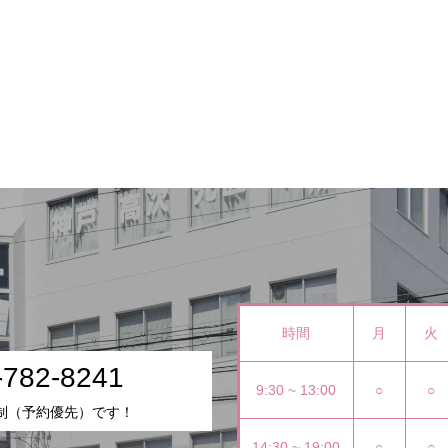
時間
月
火
-782-8241
9:30 ~ 13:00
○
○
制（予約優先）です！
14:30 ~ 19:00
○
○