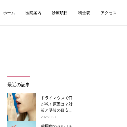
ホーム
医院案内
診療項目
料金表
アクセス
最近の記事
ドライマウスで口
が乾く原因は？対
策と受診の目安を
解説
2026.08.7
歯周病のセルフチ