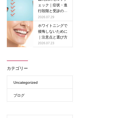
ェック｜症状・進
行段階と受診の目
安
2026.07.29
ホワイトニングで
後悔しないために
｜注意点と選び方
2026.07.23
カテゴリー
Uncategorized
ブログ