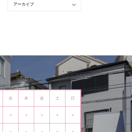
アーカイブ
水
木
金
土
日
○
○
○
×
×
○
○
○
×
×