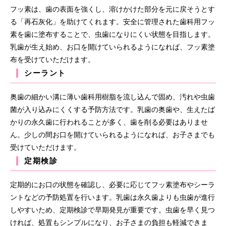
フッ素は、歯の表面を強くし、溶けかけた部分を元に戻そうとす
る「再石灰化」を助けてくれます。安全に管理された歯科用フッ
素を歯に塗布することで、虫歯になりにくい状態を目指します。
乳歯が生え始め、お口を開けていられるようになれば、フッ素塗
布を受けていただけます。
シーラント
奥歯の細かい溝に薄い歯科用樹脂を流し込んで固め、汚れや虫歯
菌が入り込みにくくする予防方法です。乳歯の奥歯や、生えたば
かりの永久歯に行われることが多く、歯を削る必要はありませ
ん。少しの間お口を開けていられるようになれば、お子さまでも
受けていただけます。
定期検診
定期的にお口の状態を確認し、必要に応じてフッ素塗布やシーラ
ントなどの予防処置を行います。乳歯は永久歯よりも虫歯が進行
しやすいため、定期検診で早期発見が重要です。虫歯を早く見つ
ければ、処置もシンプルになり、お子さまの負担も軽減できま