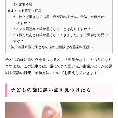
5.4
定期検診
6
よくある質問（FAQ）
6.1
仕上げ磨きしても黒い点が取れません。受診したほうがい
いですか？
6.2
フッ素塗布で歯が黒くなることはありますか？
6.3
転んだあと前歯が黒くなってきました。すぐ受診が必要で
すか？
7
神戸市垂水区で子どもの歯のご相談は春藤歯科医院へ
子どもの歯に黒い点を見つけると、「虫歯かな？」と心配になり
ますよね。この記事では、歯にできた黒い点が虫歯かどうかの原
因や受診の目安、予防方法についてお伝えしていきます。
子どもの歯に黒い点を見つけたら