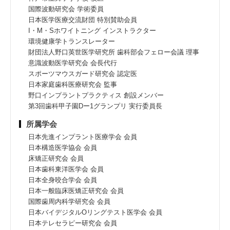
国際波動研究会 学術委員
日本医学医療交流財団 特別賛助会員
I・M・Sホワイトニング インストラクター
環境健康学トランスレーター
財団法人野口英世医学研究所 歯科部会フェロー会議 理事
意識波動医学研究会 会長代行
スポーツマウスガード研究会 認定医
日本家庭歯科医療研究会 監事
野口インプラントプラクティス 創設メンバー
第3回歯科甲子園Dー1グランプリ 実行委員長
所属学会
日本先進インプラント医療学会 会員
日本構造医学協会 会員
床矯正研究会 会員
日本歯科東洋医学会 会員
日本全身咬合学会 会員
日本一般臨床医矯正研究会 会員
国際歯周内科学研究会 会員
日本バイデジタルOリングテスト医学会 会員
日本テレセラピー研究会 会員