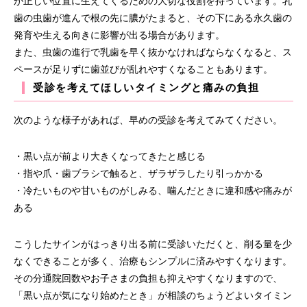
が正しい位置に生えてくるための大切な役割を持っています。乳
歯の虫歯が進んで根の先に膿がたまると、その下にある永久歯の
発育や生える向きに影響が出る場合があります。
また、虫歯の進行で乳歯を早く抜かなければならなくなると、ス
ペースが足りずに歯並びが乱れやすくなることもあります。
受診を考えてほしいタイミングと痛みの負担
次のような様子があれば、早めの受診を考えてみてください。
・黒い点が前より大きくなってきたと感じる
・指や爪・歯ブラシで触ると、ザラザラしたり引っかかる
・冷たいものや甘いものがしみる、噛んだときに違和感や痛みが
ある
こうしたサインがはっきり出る前に受診いただくと、削る量を少
なくできることが多く、治療もシンプルに済みやすくなります。
その分通院回数やお子さまの負担も抑えやすくなりますので、
「黒い点が気になり始めたとき」が相談のちょうどよいタイミン