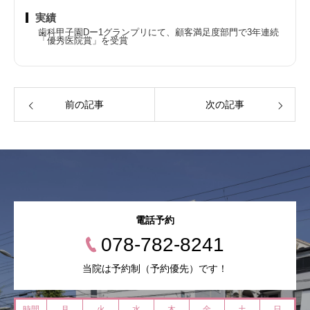
実績
歯科甲子園Dー1グランプリにて、顧客満足度部門で3年連続
「優秀医院賞」を受賞
前の記事
次の記事
電話予約
078-782-8241
当院は予約制（予約優先）です！
時間
月
火
水
木
金
土
日