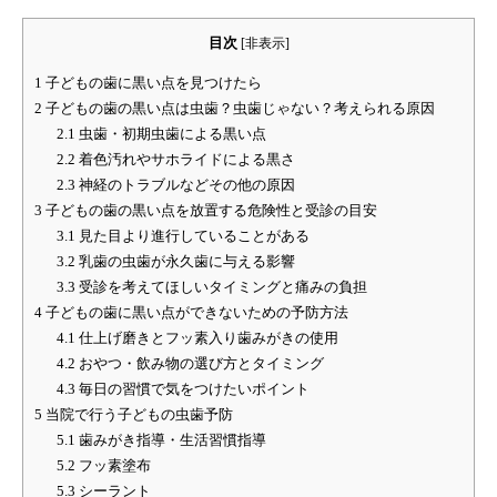
目次
[
非表示
]
1
子どもの歯に黒い点を見つけたら
2
子どもの歯の黒い点は虫歯？虫歯じゃない？考えられる原因
2.1
虫歯・初期虫歯による黒い点
2.2
着色汚れやサホライドによる黒さ
2.3
神経のトラブルなどその他の原因
3
子どもの歯の黒い点を放置する危険性と受診の目安
3.1
見た目より進行していることがある
3.2
乳歯の虫歯が永久歯に与える影響
3.3
受診を考えてほしいタイミングと痛みの負担
4
子どもの歯に黒い点ができないための予防方法
4.1
仕上げ磨きとフッ素入り歯みがきの使用
4.2
おやつ・飲み物の選び方とタイミング
4.3
毎日の習慣で気をつけたいポイント
5
当院で行う子どもの虫歯予防
5.1
歯みがき指導・生活習慣指導
5.2
フッ素塗布
5.3
シーラント