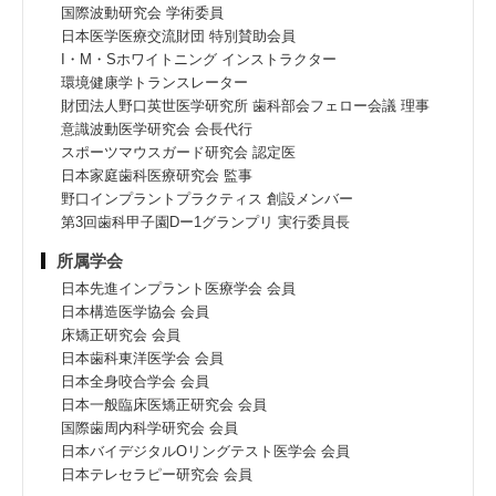
国際波動研究会 学術委員
日本医学医療交流財団 特別賛助会員
I・M・Sホワイトニング インストラクター
環境健康学トランスレーター
財団法人野口英世医学研究所 歯科部会フェロー会議 理事
意識波動医学研究会 会長代行
スポーツマウスガード研究会 認定医
日本家庭歯科医療研究会 監事
野口インプラントプラクティス 創設メンバー
第3回歯科甲子園Dー1グランプリ 実行委員長
所属学会
日本先進インプラント医療学会 会員
日本構造医学協会 会員
床矯正研究会 会員
日本歯科東洋医学会 会員
日本全身咬合学会 会員
日本一般臨床医矯正研究会 会員
国際歯周内科学研究会 会員
日本バイデジタルOリングテスト医学会 会員
日本テレセラピー研究会 会員