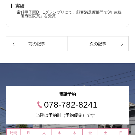
実績
歯科甲子園Dー1グランプリにて、顧客満足度部門で3年連続
「優秀医院賞」を受賞
前の記事
次の記事
電話予約
078-782-8241
当院は予約制（予約優先）です！
時間
月
火
水
木
金
土
日